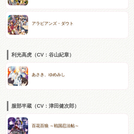
アラビアンズ・ダウト
利光高虎（CV：谷山紀章）
あさき、ゆめみし
服部半蔵（CV：津田健次郎）
百花百狼 ～戦国忍法帖～