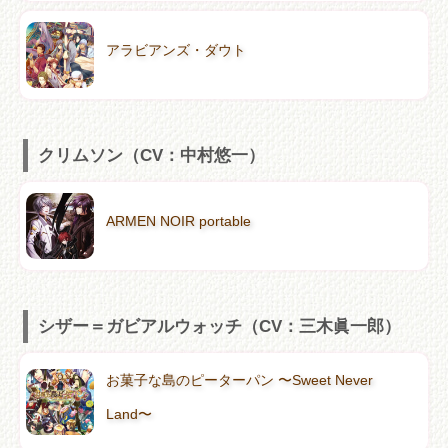
アラビアンズ・ダウト
クリムソン（CV：中村悠一）
ARMEN NOIR portable
シザー＝ガビアルウォッチ（CV：三木眞一郎）
お菓子な島のピーターパン 〜Sweet Never
Land〜