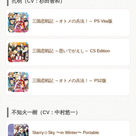
孔明（CV：杉田智和）
三国恋戦記 ～オトメの兵法！～ PS Vita版
三国恋戦記 ～思いでがえし～ CS Edition
三国恋戦記 ～オトメの兵法！～ PS2版
不知火一樹（CV：中村悠一）
Starry☆Sky 〜in Winter〜 Portable