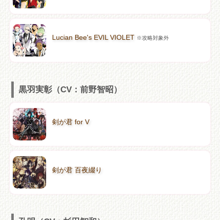
Lucian Bee's EVIL VIOLET
※攻略対象外
黒羽実彰（CV：前野智昭）
剣が君 for V
剣が君 百夜綴り