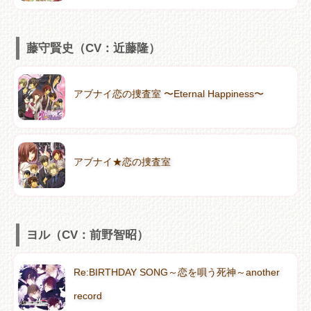
藤守賢史（CV：近藤隆）
アブナイ恋の捜査室 〜Eternal Happiness〜
アブナイ★恋の捜査室
ヨル（CV：前野智昭）
Re:BIRTHDAY SONG～恋を唄う死神～another
record